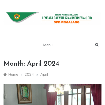
Skip
to
content
WEBSITE RESMI LDII PEMALANG
LDII PEMALANG
Menu
Month:
April 2024
Home
»
2024
»
April