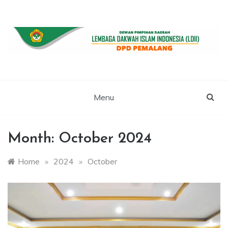
Skip
to
content
WEBSITE RESMI LDII PEMALANG
LDII PEMALANG
Menu
Month:
October 2024
Home
»
2024
»
October