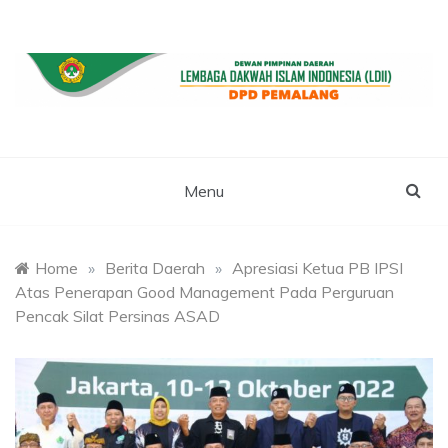
Skip
to
content
WEBSITE RESMI LDII PEMALANG
LDII PEMALANG
Menu
Home
»
Berita Daerah
»
Apresiasi Ketua PB IPSI
Atas Penerapan Good Management Pada Perguruan
Pencak Silat Persinas ASAD