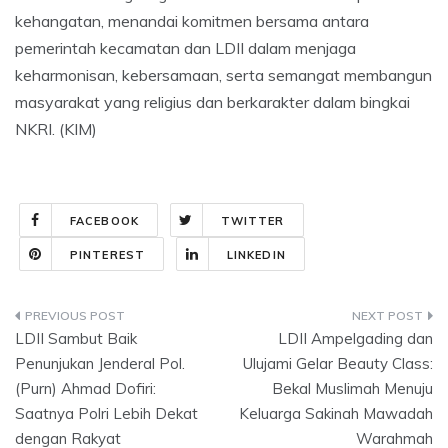
kehangatan, menandai komitmen bersama antara
pemerintah kecamatan dan LDII dalam menjaga
keharmonisan, kebersamaan, serta semangat membangun
masyarakat yang religius dan berkarakter dalam bingkai
NKRI. (KIM)
FACEBOOK
TWITTER
PINTEREST
LINKEDIN
Post
LDII Sambut Baik
LDII Ampelgading dan
navigation
Penunjukan Jenderal Pol.
Ulujami Gelar Beauty Class:
(Purn) Ahmad Dofiri:
Bekal Muslimah Menuju
Saatnya Polri Lebih Dekat
Keluarga Sakinah Mawadah
dengan Rakyat
Warahmah