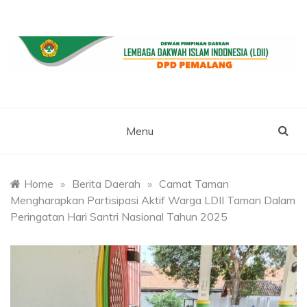
Skip
to
content
WEBSITE RESMI LDII PEMALANG
LDII PEMALANG
Menu
Home
»
Berita Daerah
»
Camat Taman
Mengharapkan Partisipasi Aktif Warga LDII Taman Dalam
Peringatan Hari Santri Nasional Tahun 2025