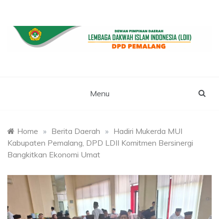
Skip
to
content
WEBSITE RESMI LDII PEMALANG
LDII PEMALANG
Menu
Home
»
Berita Daerah
»
Hadiri Mukerda MUI
Kabupaten Pemalang, DPD LDII Komitmen Bersinergi
Bangkitkan Ekonomi Umat