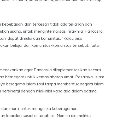
iki kebebasan, dan terkesan tidak ada tekanan dan
rlukan usaha, untuk menginternalisasi nilai-nilai Pancasila,
skan, dapat dimulai dari komunitas. “Kalau bisa
kan belajar dari komunitas-komunitas tersebut,” tutur
f menekankan agar Pancasila diimplementasikan secara
n bernegara untuk kemaslahatan umat. Pasalnya, Islam
knya beragama Islam tapi tanpa membentuk negara Islam.
 bersinergi dengan nilai-nilai yang ada dalam agama.
al dan moral untuk mengelola keberagaman,
keadilan sosial di tanah air. Namun dia melihat