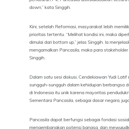
down,” kata Singgih.
Kini, setelah Reformasi, masyarakat lebih memil
prioritas tertentu. “Melihat kondisi ini, maka dipe
dimulai dari bottom up,” jelas Singgih. Ia menjela
mengamalkan Pancasila, maka para stakeholder a
Singgih.
Dalam satu sesi diskusi, Cendekiawan Yudi Lati
sungguh-sungguh dalam kehidupan berbangsa da
di Indonesia itu unik karena mayoritas pendudu
Sementara Pancasila, sebagai dasar negara, juga
Pancasila dapat berfungsi sebagai fondasi sosi
mengembangkan potensi bangsa, dan mewujudkan 