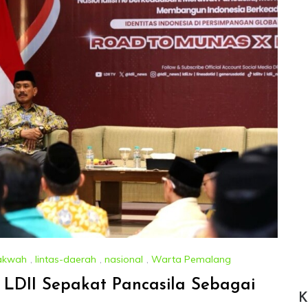
akwah
,
lintas-daerah
,
nasional
,
Warta Pemalang
 LDII Sepakat Pancasila Sebagai
K