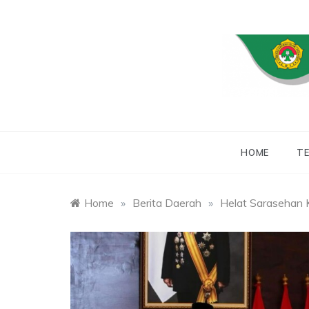
Skip
to
content
WEBSITE RESMI
LDII
HOME
TE
Home
»
Berita Daerah
»
Helat Sarasehan K