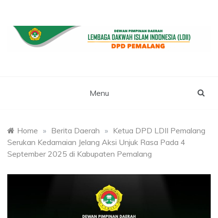
Skip
to
content
WEBSITE RESMI LDII PEMALANG
LDII PEMALANG
Menu
Home
»
Berita Daerah
»
Ketua DPD LDII Pemalang
Serukan Kedamaian Jelang Aksi Unjuk Rasa Pada 4
September 2025 di Kabupaten Pemalang