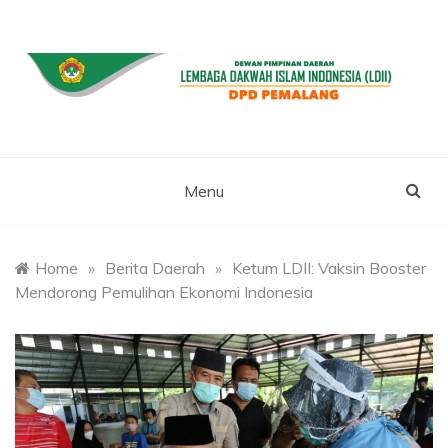
Skip
to
content
WEBSITE RESMI LDII PEMALANG
LDII PEMALANG
Menu
Home
»
Berita Daerah
»
Ketum LDII: Vaksin Booster
Mendorong Pemulihan Ekonomi Indonesia