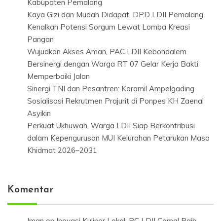
Kabupaten Pemalang
Kaya Gizi dan Mudah Didapat, DPD LDII Pemalang
Kenalkan Potensi Sorgum Lewat Lomba Kreasi
Pangan
Wujudkan Akses Aman, PAC LDII Kebondalem
Bersinergi dengan Warga RT 07 Gelar Kerja Bakti
Memperbaiki Jalan
Sinergi TNI dan Pesantren: Koramil Ampelgading
Sosialisasi Rekrutmen Prajurit di Ponpes KH Zaenal
Asyikin
Perkuat Ukhuwah, Warga LDII Siap Berkontribusi
dalam Kepengurusan MUI Kelurahan Petarukan Masa
Khidmat 2026–2031
Komentar
Iman
on
Inovasi Kuliner Lokal: PC LDII Comal Raih