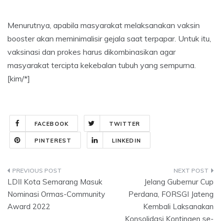
Menurutnya, apabila masyarakat melaksanakan vaksin
booster akan meminimalisir gejala saat terpapar. Untuk itu,
vaksinasi dan prokes harus dikombinasikan agar
masyarakat tercipta kekebalan tubuh yang sempurna.
[kim/*]
FACEBOOK
TWITTER
PINTEREST
LINKEDIN
Post
LDII Kota Semarang Masuk
Jelang Gubernur Cup
navigation
Nominasi Ormas-Community
Perdana, FORSGI Jateng
Award 2022
Kembali Laksanakan
Konsolidasi Kontingen se-