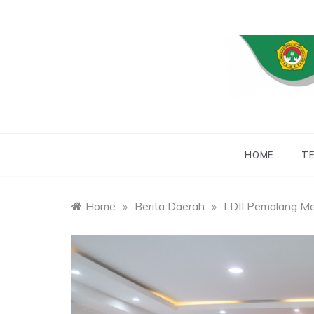
Skip
to
content
WEBSITE RESMI
LDII
HOME
TE
Home
»
Berita Daerah
»
LDII Pemalang Me