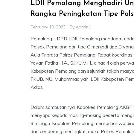
LDII Pemalang Menghadiri U
Rangka Peningkatan Tipe Pol
February 10, 2023
By
Admin1
Pemalang – DPD LDII Pemalang mendapat undang
Polsek Pemalang dari tipe C menjadi tipe B yan
Aula Tribrata Polres Pemalang. Rapat koordinas
Yovan Fatika H.A., S.I.K., M.H., dihadiri oleh p
Kabupaten Pemalang dan sejumlah tokoh masyara
FKUB, NU, Muhammadiyah, LDII Kabupaten Pemal
Adias.
Dalam sambutannya, Kapolres Pemalang AKBP Y
menyapa kepada masing-masing peserta menging
3 minggu. Kapolres Pemalang menilai bahwa din
dan cenderung meningkat, maka Polres Pemalan