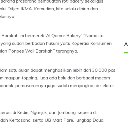
sarana prasarana pembuatan roti bakery sekaligus
lui Ditjen IKMA. Kemudian, kita selalu dibina dan
elasnya.
 Barokah ini bermerek ‘Al Qomar Bakery’. “Nama itu
mi yang sudah berbadan hukum yaitu Koperasi Konsumen
A
alan Ponpes Wali Barokah,” terangnya.
alam satu bulan dapat menghasilkan lebih dari 30.000 pcs
ian maupun topping. Juga ada bolu dan berbagai macam
i pondok, pemasarannya juga sudah menjangkau di sekitar
rasi di Kediri, Nganjuk, dan Jombang, seperti di
dah Kertosono, serta UB Mart Pare,” ungkap Daud.