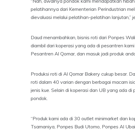
“Nah, awalnya pondok kami mendapatkan hibah 
pelatihannya dari Kementerian Perindustrian mela
dievaluasi melalui pelatihan-pelatihan lanjutan,” j
Daud menambahkan, bisnis roti dari Ponpes Wali
diambil dari koperasi yang ada di pesantren ka
Pesantren Al Qomar, dan masuk jadi produk and
Produksi roti di Al Qomar Bakery cukup besar. D
roti dalam 40 varian dengan berbagai macam is
jenis kue. Selain di koperasi dan UB yang ada d
pondok.
“Produk kami ada di 30 outlet minimarket dan kope
Tsamaniya, Ponpes Budi Utomo, Ponpes Al Ubai