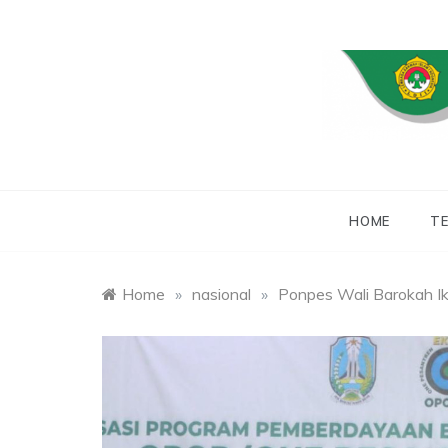
Skip
to
content
WEBSITE RESMI
LDII
HOME
TE
Home
»
nasional
»
Ponpes Wali Barokah Ik