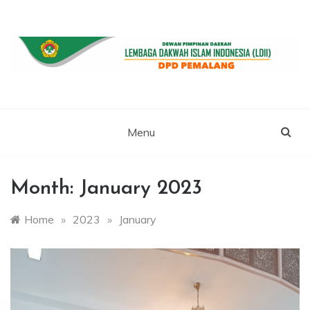
Skip
to
content
WEBSITE RESMI LDII PEMALANG
LDII PEMALANG
Menu
Month:
January 2023
Home
»
2023
»
January