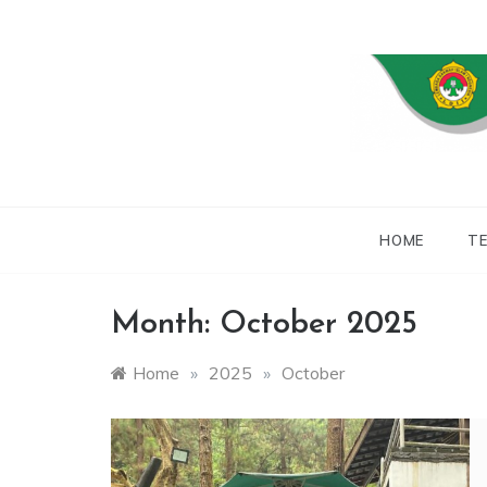
Skip
to
content
WEBSITE RESMI
LDII
HOME
TE
Month:
October 2025
Home
»
2025
»
October