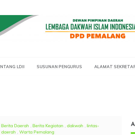
 LDII PEMALANG
 PEMALANG
NTANG LDII
SUSUNAN PENGURUS
ALAMAT SEKRETA
A
Berita Daerah
,
Berita Kegiatan
,
dakwah
,
lintas-
daerah
,
Warta Pemalang