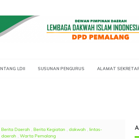
 LDII PEMALANG
 PEMALANG
NTANG LDII
SUSUNAN PENGURUS
ALAMAT SEKRETA
A
Berita Daerah
,
Berita Kegiatan
,
dakwah
,
lintas-
daerah
,
Warta Pemalang