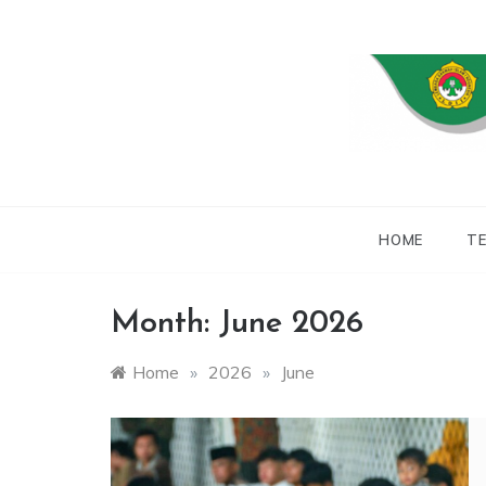
Skip
to
content
WEBSITE RESMI
LDII
HOME
TE
Month:
June 2026
Home
»
2026
»
June