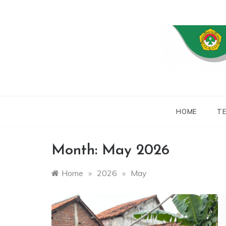
Skip
to
content
WEBSITE RESMI
LDII
HOME
TE
Month:
May 2026
Home
»
2026
»
May