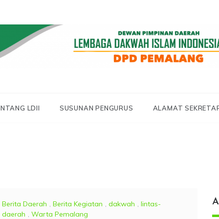
 LDII PEMALANG
 PEMALANG
NTANG LDII
SUSUNAN PENGURUS
ALAMAT SEKRETA
A
Berita Daerah
,
Berita Kegiatan
,
dakwah
,
lintas-
daerah
,
Warta Pemalang