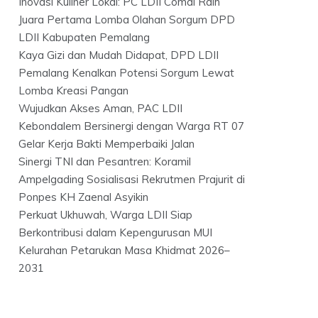
Inovasi Kuliner Lokal: PC LDII Comal Raih
Juara Pertama Lomba Olahan Sorgum DPD
LDII Kabupaten Pemalang
Kaya Gizi dan Mudah Didapat, DPD LDII
Pemalang Kenalkan Potensi Sorgum Lewat
Lomba Kreasi Pangan
Wujudkan Akses Aman, PAC LDII
Kebondalem Bersinergi dengan Warga RT 07
Gelar Kerja Bakti Memperbaiki Jalan
Sinergi TNI dan Pesantren: Koramil
Ampelgading Sosialisasi Rekrutmen Prajurit di
Ponpes KH Zaenal Asyikin
Perkuat Ukhuwah, Warga LDII Siap
Berkontribusi dalam Kepengurusan MUI
Kelurahan Petarukan Masa Khidmat 2026–
2031