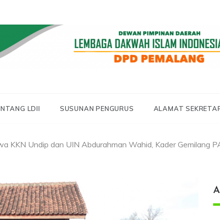
 LDII PEMALANG
 PEMALANG
NTANG LDII
SUSUNAN PENGURUS
ALAMAT SEKRETA
a KKN Undip dan UIN Abdurahman Wahid, Kader Gemilang PA
A