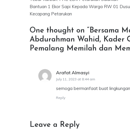
navigation
Bantuan 1 Ekor Sapi Kepada Warga RW 01 Dusu
Kecapang Petarukan
One thought on “
Bersama M
Abdurahman Wahid, Kader G
Pemalang Memilah dan Mem
Arafat Almasyi
says:
July 11, 2023 at 8:44 am
semoga bermanfaat buat lingkunga
Reply
Leave a Reply