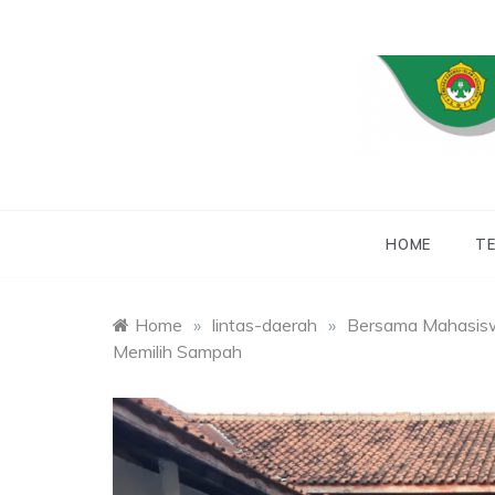
Skip
to
content
WEBSITE RESMI
LDII
HOME
TE
Home
»
lintas-daerah
»
Bersama Mahasisw
Memilih Sampah