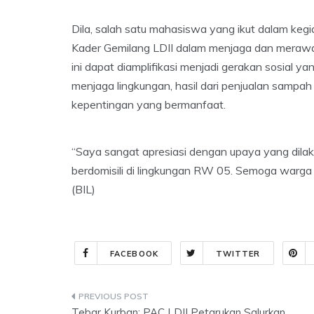
Dila, salah satu mahasiswa yang ikut dalam keg
Kader Gemilang LDII dalam menjaga dan merawat l
ini dapat diamplifikasi menjadi gerakan sosial ya
menjaga lingkungan, hasil dari penjualan sampah
kepentingan yang bermanfaat.
“Saya sangat apresiasi dengan upaya yang dila
berdomisili di lingkungan RW 05. Semoga warga la
(BIL)
FACEBOOK
TWITTER
Post
Tebar Kurban: PAC LDII Petarukan Salurkan