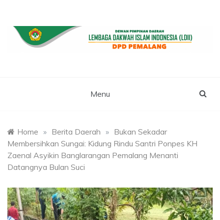
Skip
to
content
WEBSITE RESMI LDII PEMALANG
LDII PEMALANG
Menu
Home
»
Berita Daerah
»
Bukan Sekadar
Membersihkan Sungai: Kidung Rindu Santri Ponpes KH
Zaenal Asyikin Banglarangan Pemalang Menanti
Datangnya Bulan Suci