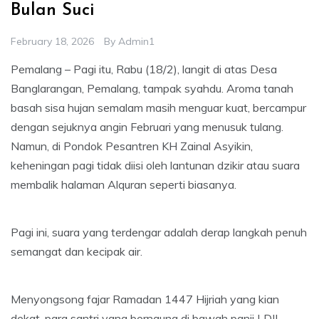
Bulan Suci
February 18, 2026
By
Admin1
Pemalang – Pagi itu, Rabu (18/2), langit di atas Desa
Banglarangan, Pemalang, tampak syahdu. Aroma tanah
basah sisa hujan semalam masih menguar kuat, bercampur
dengan sejuknya angin Februari yang menusuk tulang.
Namun, di Pondok Pesantren KH Zainal Asyikin,
keheningan pagi tidak diisi oleh lantunan dzikir atau suara
membalik halaman Alquran seperti biasanya.
Pagi ini, suara yang terdengar adalah derap langkah penuh
semangat dan kecipak air.
Menyongsong fajar Ramadan 1447 Hijriah yang kian
dekat, para santri yang bernaung di bawah panji LDII