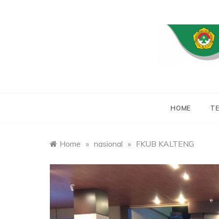
Skip
to
content
WEBSITE RESMI
LDII
HOME
TE
Home
»
nasional
»
FKUB KALTENG