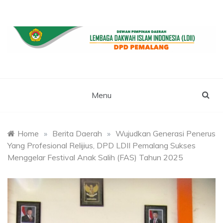
Skip
to
content
WEBSITE RESMI LDII PEMALANG
LDII PEMALANG
Menu
Home
»
Berita Daerah
»
Wujudkan Generasi Penerus
Yang Profesional Relijius, DPD LDII Pemalang Sukses
Menggelar Festival Anak Salih (FAS) Tahun 2025