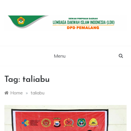
Skip
to
content
WEBSITE RESMI LDII PEMALANG
LDII PEMALANG
Menu
Tag:
taliabu
Home
»
taliabu