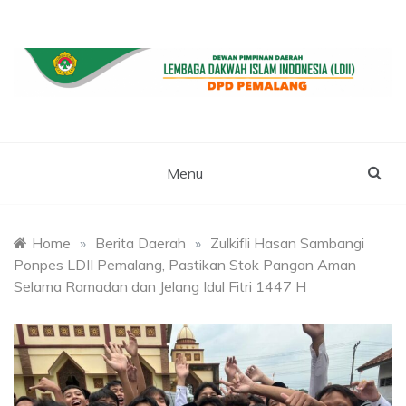
Skip
to
content
WEBSITE RESMI LDII PEMALANG
LDII PEMALANG
Menu
Home
»
Berita Daerah
»
Zulkifli Hasan Sambangi
Ponpes LDII Pemalang, Pastikan Stok Pangan Aman
Selama Ramadan dan Jelang Idul Fitri 1447 H