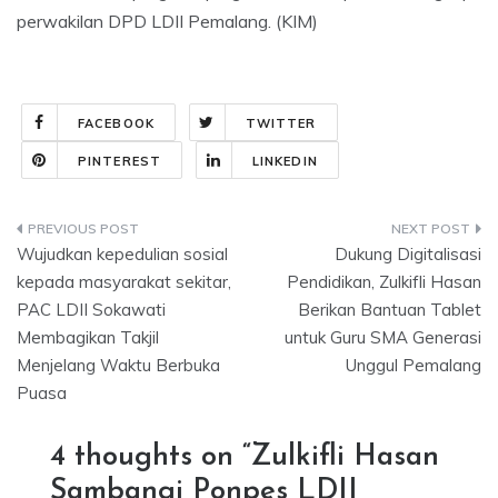
perwakilan DPD LDII Pemalang. (KIM)
FACEBOOK
TWITTER
PINTEREST
LINKEDIN
Post
Wujudkan kepedulian sosial
Dukung Digitalisasi
navigation
kepada masyarakat sekitar,
Pendidikan, Zulkifli Hasan
PAC LDII Sokawati
Berikan Bantuan Tablet
Membagikan Takjil
untuk Guru SMA Generasi
Menjelang Waktu Berbuka
Unggul Pemalang
Puasa
4 thoughts on “
Zulkifli Hasan
Sambangi Ponpes LDII