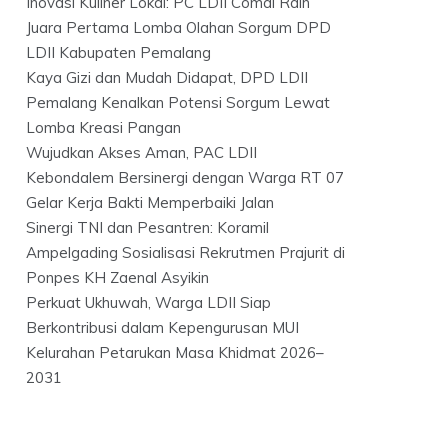
Inovasi Kuliner Lokal: PC LDII Comal Raih
Juara Pertama Lomba Olahan Sorgum DPD
LDII Kabupaten Pemalang
Kaya Gizi dan Mudah Didapat, DPD LDII
Pemalang Kenalkan Potensi Sorgum Lewat
Lomba Kreasi Pangan
Wujudkan Akses Aman, PAC LDII
Kebondalem Bersinergi dengan Warga RT 07
Gelar Kerja Bakti Memperbaiki Jalan
Sinergi TNI dan Pesantren: Koramil
Ampelgading Sosialisasi Rekrutmen Prajurit di
Ponpes KH Zaenal Asyikin
Perkuat Ukhuwah, Warga LDII Siap
Berkontribusi dalam Kepengurusan MUI
Kelurahan Petarukan Masa Khidmat 2026–
2031