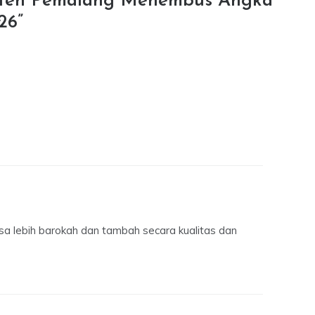
ten Pemalang Menembus Angka
26
”
a lebih barokah dan tambah secara kualitas dan