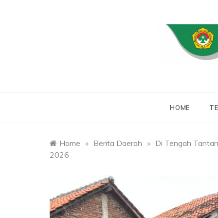
Skip
to
content
WEBSITE RESMI
LDII
HOME
TE
Home
»
Berita Daerah
»
Di Tengah Tantan
2026