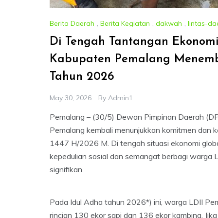
Berita Daerah
,
Berita Kegiatan
,
dakwah
,
lintas-da
Di Tengah Tantangan Ekonom
Kabupaten Pemalang Menembu
Tahun 2026
May 30, 2026
By
Admin1
Pemalang – (30/5) Dewan Pimpinan Daerah (DP
Pemalang kembali menunjukkan komitmen dan ke
1447 H/2026 M. Di tengah situasi ekonomi global 
kepedulian sosial dan semangat berbagi warga L
signifikan.
Pada Idul Adha tahun 2026*) ini, warga LDII P
rincian 130 ekor sapi dan 136 ekor kambing. Jika