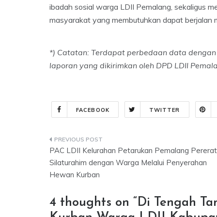
ibadah sosial warga LDII Pemalang, sekaligus m
masyarakat yang membutuhkan dapat berjalan m
*) Catatan: Terdapat perbedaan data denga
laporan yang dikirimkan oleh DPD LDII Pemal
FACEBOOK
TWITTER
Post
PAC LDII Kelurahan Petarukan Pemalang Pererat
navigation
Silaturahim dengan Warga Melalui Penyerahan
Hewan Kurban
4 thoughts on “
Di Tengah Ta