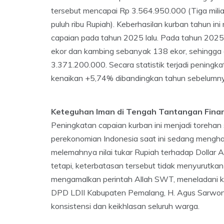
tersebut mencapai Rp 3.564.950.000 (Tiga miliar
puluh ribu Rupiah). Keberhasilan kurban tahun i
capaian pada tahun 2025 lalu. Pada tahun 2025
ekor dan kambing sebanyak 138 ekor, sehingga 
3.371.200.000. Secara statistik terjadi penin
kenaikan +5,74% dibandingkan tahun sebelumn
Keteguhan Iman di Tengah Tantangan Finan
Peningkatan capaian kurban ini menjadi torehan s
perekonomian Indonesia saat ini sedang mengha
melemahnya nilai tukar Rupiah terhadap Dollar
tetapi, keterbatasan tersebut tidak menyurutka
mengamalkan perintah Allah SWT, meneladani ke
DPD LDII Kabupaten Pemalang, H. Agus Sarwon
konsistensi dan keikhlasan seluruh warga.