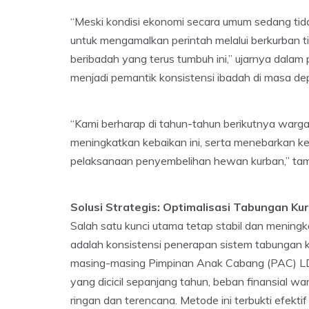
“Meski kondisi ekonomi secara umum sedang ti
untuk mengamalkan perintah melalui berkurban t
beribadah yang terus tumbuh ini,” ujarnya dalam
menjadi pemantik konsistensi ibadah di masa de
“Kami berharap di tahun-tahun berikutnya war
meningkatkan kebaikan ini, serta menebarkan k
pelaksanaan penyembelihan hewan kurban,” ta
Solusi Strategis: Optimalisasi Tabungan K
Salah satu kunci utama tetap stabil dan menin
adalah konsistensi penerapan sistem tabungan ku
masing-masing Pimpinan Anak Cabang (PAC) LDI
yang dicicil sepanjang tahun, beban finansial w
ringan dan terencana. Metode ini terbukti efekti