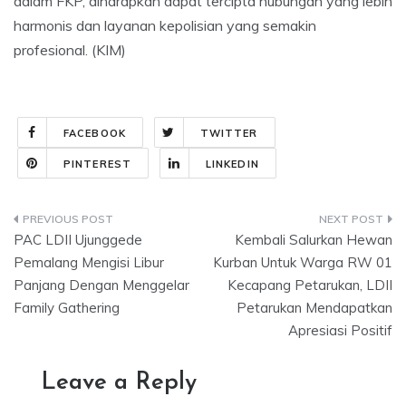
dalam FKP, diharapkan dapat tercipta hubungan yang lebih
harmonis dan layanan kepolisian yang semakin
profesional. (KIM)
FACEBOOK
TWITTER
PINTEREST
LINKEDIN
Post
PAC LDII Ujunggede
Kembali Salurkan Hewan
navigation
Pemalang Mengisi Libur
Kurban Untuk Warga RW 01
Panjang Dengan Menggelar
Kecapang Petarukan, LDII
Family Gathering
Petarukan Mendapatkan
Apresiasi Positif
Leave a Reply