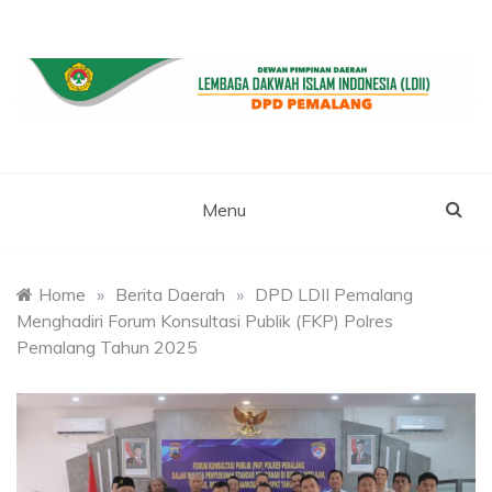
Skip
to
content
WEBSITE RESMI LDII PEMALANG
LDII PEMALANG
Menu
Home
»
Berita Daerah
»
DPD LDII Pemalang
Menghadiri Forum Konsultasi Publik (FKP) Polres
Pemalang Tahun 2025